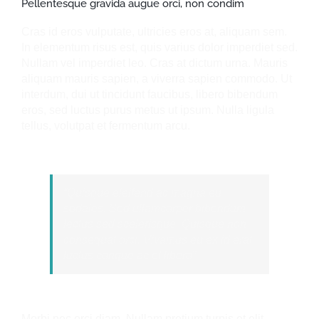
Pellentesque gravida augue orci, non condim
Cras id eros vulputate, ultricies eros at, aliquam sem.
In elementum risus est, quis varius dolor imperdiet sed.
Nullam vel imperdiet leo. Cras at dictum urna. Mauris
aliquam mauris sapien, a viverra sapien commodo. Ut
interdum, dui ut tincidunt faucibus, libero bibendum
eros, sed luctus purus metus ut ipsum. Nulla ligula
tellus, volutpat et fermentum arcu.
“Quisque eleifend ac magna eu
sodales. Sed ullamcorper bibendum
lectus sed scelerisque. Quisque non
consequat orci. Vivamus eu ex id erat
luctus congue ac et libero”
Morbi nec orci diam. Nullam pretium turpis et elit