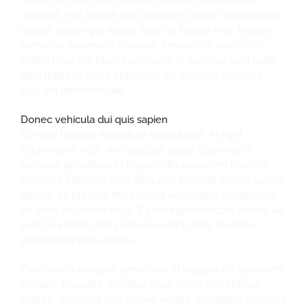
dapibus, nec rutrum odio tristique. Donec consectetur
cursus nunc eget mattis. Nam at finibus erat. Mauris
convallis venenatis tristique. Aenean sit amet nibh
mollis risus tincidunt commodo. In pulvinar velit justo,
quis dapibus tortor dignissim eu. Aenean tincidunt
suscipit pellentesque.
Donec vehicula dui quis sapien
Ut vitae lobortis magna, id viverra orci. In eget
scelerisque nibh, nec suscipit lacus. Cum sociis
natoque penatibus et magnis dis parturient montes,
nascetur ridiculus mus. Aliquam pulvinar ipsum augue,
tempor luctus felis malesuada venenatis. Vestibulum
sit amet imperdiet risus. Etiam eget vehicula metus, ac
vehicula libero. Aliquam et viverra urna. Vivamus
elementum porta lectus.
Cum sociis natoque penatibus et magnis dis parturient
montes, nascetur ridiculus mus. Proin nec finibus
sapien. Vivamus nec finibus neque. Curabitur euismod