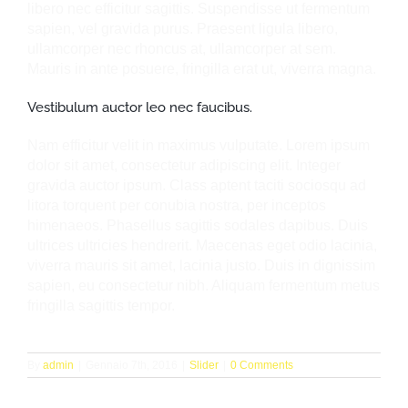
libero nec efficitur sagittis. Suspendisse ut fermentum
sapien, vel gravida purus. Praesent ligula libero,
ullamcorper nec rhoncus at, ullamcorper at sem.
Mauris in ante posuere, fringilla erat ut, viverra magna.
Vestibulum auctor leo nec faucibus.
Nam efficitur velit in maximus vulputate. Lorem ipsum
dolor sit amet, consectetur adipiscing elit. Integer
gravida auctor ipsum. Class aptent taciti sociosqu ad
litora torquent per conubia nostra, per inceptos
himenaeos. Phasellus sagittis sodales dapibus. Duis
ultrices ultricies hendrerit. Maecenas eget odio lacinia,
viverra mauris sit amet, lacinia justo. Duis in dignissim
sapien, eu consectetur nibh. Aliquam fermentum metus
fringilla sagittis tempor.
By
admin
|
Gennaio 7th, 2016
|
Slider
|
0 Comments