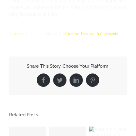
viverra mauris sit amet, lacinia justo. Duis in dignissim
sapien, eu consectetur nibh. Aliquam fermentum metus
fringilla sagittis tempor.
By
admin
|
Gennaio 19th, 2016
|
Creative
,
Design
|
0 Comments
Share This Story, Choose Your Platform!
Facebook
Twitter
LinkedIn
Pinterest
Related Posts