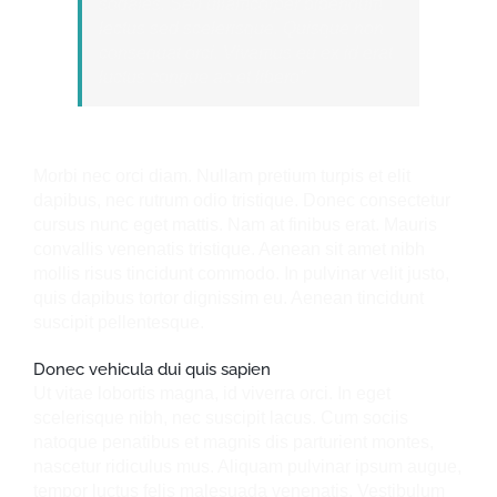
sodales. Sed ullamcorper bibendum
lectus sed scelerisque. Quisque non
consequat orci. Vivamus eu ex id erat
luctus congue ac et libero”
Morbi nec orci diam. Nullam pretium turpis et elit
dapibus, nec rutrum odio tristique. Donec consectetur
cursus nunc eget mattis. Nam at finibus erat. Mauris
convallis venenatis tristique. Aenean sit amet nibh
mollis risus tincidunt commodo. In pulvinar velit justo,
quis dapibus tortor dignissim eu. Aenean tincidunt
suscipit pellentesque.
Donec vehicula dui quis sapien
Ut vitae lobortis magna, id viverra orci. In eget
scelerisque nibh, nec suscipit lacus. Cum sociis
natoque penatibus et magnis dis parturient montes,
nascetur ridiculus mus. Aliquam pulvinar ipsum augue,
tempor luctus felis malesuada venenatis. Vestibulum