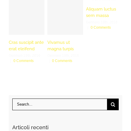
Aliquam luctus
sem massa
Gennaio 19th, 2016
Ae
|
0 Comments
co
te
Cras suscipit ante
Vivamus ut
ege
erat eleifend
magna turpis
Gen
Gennaio 19th, 2016
Gennaio 19th, 2016
|
|
0 Comments
|
0 Comments
Search
for:
Articoli recenti