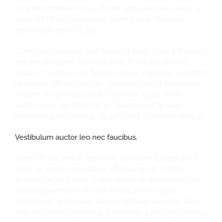
sit amet imperdiet risus. Etiam eget vehicula metus, ac
vehicula libero. Aliquam et viverra urna. Vivamus
elementum porta lectus.
Cum sociis natoque penatibus et magnis dis parturient
montes, nascetur ridiculus mus. Proin nec finibus
sapien. Vivamus nec finibus neque. Curabitur euismod
libero nec efficitur sagittis. Suspendisse ut fermentum
sapien, vel gravida purus. Praesent ligula libero,
ullamcorper nec rhoncus at, ullamcorper at sem.
Mauris in ante posuere, fringilla erat ut, viverra magna.
Vestibulum auctor leo nec faucibus.
Nam efficitur velit in maximus vulputate. Lorem ipsum
dolor sit amet, consectetur adipiscing elit. Integer
gravida auctor ipsum. Class aptent taciti sociosqu ad
litora torquent per conubia nostra, per inceptos
himenaeos. Phasellus sagittis sodales dapibus. Duis
ultrices ultricies hendrerit. Maecenas eget odio lacinia,