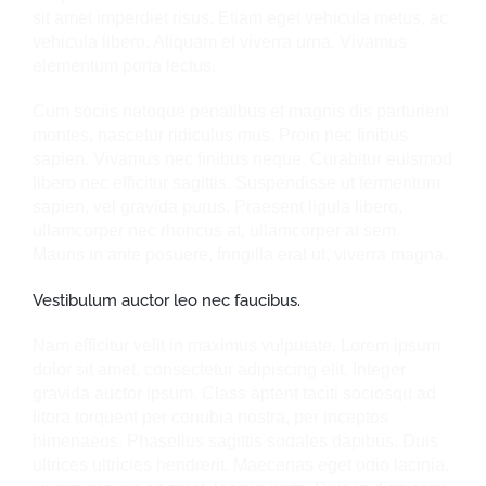
sit amet imperdiet risus. Etiam eget vehicula metus, ac
vehicula libero. Aliquam et viverra urna. Vivamus
elementum porta lectus.
Cum sociis natoque penatibus et magnis dis parturient
montes, nascetur ridiculus mus. Proin nec finibus
sapien. Vivamus nec finibus neque. Curabitur euismod
libero nec efficitur sagittis. Suspendisse ut fermentum
sapien, vel gravida purus. Praesent ligula libero,
ullamcorper nec rhoncus at, ullamcorper at sem.
Mauris in ante posuere, fringilla erat ut, viverra magna.
Vestibulum auctor leo nec faucibus.
Nam efficitur velit in maximus vulputate. Lorem ipsum
dolor sit amet, consectetur adipiscing elit. Integer
gravida auctor ipsum. Class aptent taciti sociosqu ad
litora torquent per conubia nostra, per inceptos
himenaeos. Phasellus sagittis sodales dapibus. Duis
ultrices ultricies hendrerit. Maecenas eget odio lacinia,