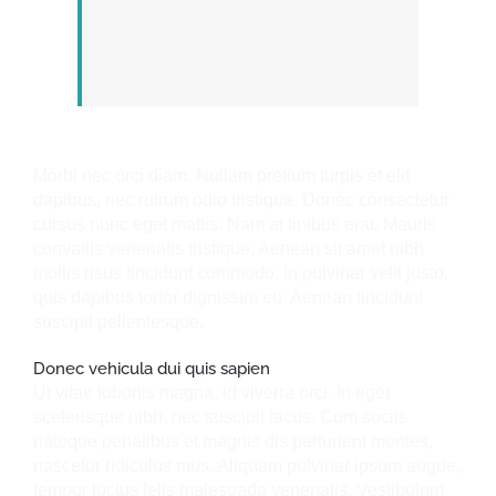
sodales. Sed ullamcorper bibendum
lectus sed scelerisque. Quisque non
consequat orci. Vivamus eu ex id erat
luctus congue ac et libero”
Morbi nec orci diam. Nullam pretium turpis et elit
dapibus, nec rutrum odio tristique. Donec consectetur
cursus nunc eget mattis. Nam at finibus erat. Mauris
convallis venenatis tristique. Aenean sit amet nibh
mollis risus tincidunt commodo. In pulvinar velit justo,
quis dapibus tortor dignissim eu. Aenean tincidunt
suscipit pellentesque.
Donec vehicula dui quis sapien
Ut vitae lobortis magna, id viverra orci. In eget
scelerisque nibh, nec suscipit lacus. Cum sociis
natoque penatibus et magnis dis parturient montes,
nascetur ridiculus mus. Aliquam pulvinar ipsum augue,
tempor luctus felis malesuada venenatis. Vestibulum