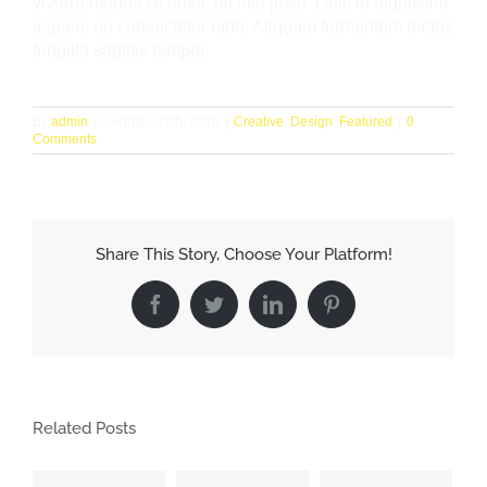
viverra mauris sit amet, lacinia justo. Duis in dignissim
sapien, eu consectetur nibh. Aliquam fermentum metus
fringilla sagittis tempor.
By
admin
|
Gennaio 19th, 2016
|
Creative
,
Design
,
Featured
|
0
Comments
Share This Story, Choose Your Platform!
Facebook
Twitter
LinkedIn
Pinterest
Related Posts