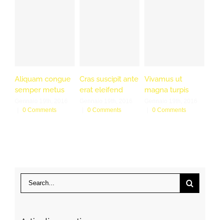
Al
se
Gen
|
Aliquam congue
Cras suscipit ante
Vivamus ut
semper metus
erat eleifend
magna turpis
Gennaio 19th, 2016
Gennaio 19th, 2016
Gennaio 19th, 2016
|
0 Comments
|
0 Comments
|
0 Comments
Search
for: