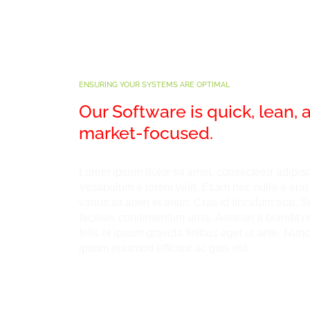
ENSURING YOUR SYSTEMS ARE OPTIMAL
Our Software is quick, lean, 
market-focused.
Lorem ipsum dolor sit amet, consectetur adipisci
Vestibulum a lorem velit. Etiam nec nulla a erat
varius sit amet et enim. Cras id tincidunt erat.
facilisis condimentum urna. Aenean a blandit n
felis et ipsum gravida finibus eget ut ante. Nunc
ipsum euismod efficitur ac quis elit.