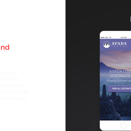
and
ng elit.
 hendrerit
 Suspendisse
ulla. Donec et
 nec tellus id