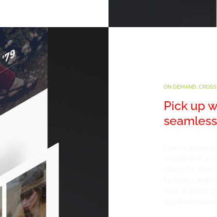
ON DEMAND, CROSS
Pick up w
seamlessl
Lorem ipsum dol
Vestibulum a lo
varius sit amet
facilisis condi
felis et ipsum g
ipsum euismod ef