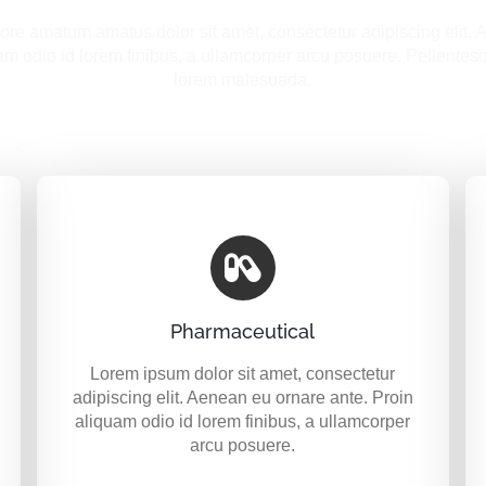
e amatum amatus dolor sit amet, consectetur adipiscing elit.
uam odio id lorem finibus, a ullamcorper arcu posuere. Pellente
lorem malesuada.
Pharmaceutical
Lorem ipsum dolor sit amet, consectetur
adipiscing elit. Aenean eu ornare ante. Proin
aliquam odio id lorem finibus, a ullamcorper
arcu posuere.