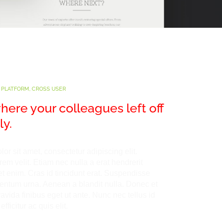
 PLATFORM, CROSS USER
here your colleagues left off
y.
or sit amet, consectetur adipiscing elit.
rem velit. Etiam nec nulla a erat hendrerit
 et enim. Cras id tincidunt erat. Suspendisse
mentum urna. Aenean a blandit nulla. Donec et
ravida finibus eget ut ante. Nunc nec tellus id
ficitur ac quis elit.