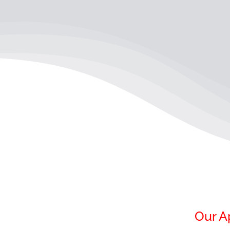
Our A